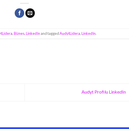
tLidera
,
Biznes
,
LinkedIn
and tagged
AudytLidera
,
LinkedIn
.
Audyt Profilu LinkedIn