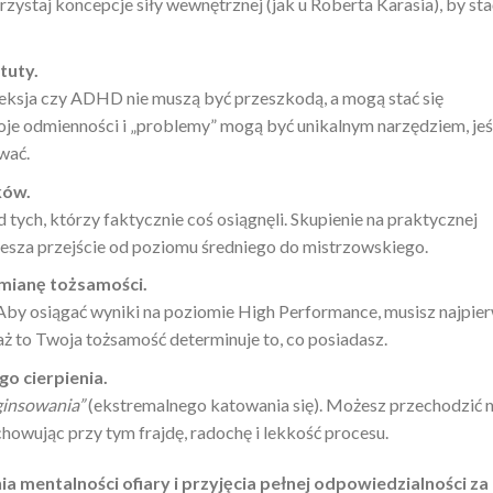
staj koncepcje siły wewnętrznej (jak u Roberta Karasia), by sta
tuty.
leksja czy ADHD nie muszą być przeszkodą, a mogą stać się
e odmienności i „problemy” mogą być unikalnym narzędziem, jeś
wać.
ków.
d tych, którzy faktycznie coś osiągnęli. Skupienie na praktycznej
iesza przejście od poziomu średniego do mistrzowskiego.
mianę tożsamości.
”. Aby osiągać wyniki na poziomie High Performance, musisz najpie
ż to Twoja tożsamość determinuje to, co posiadasz.
go cierpienia.
insowania”
(ekstremalnego katowania się). Możesz przechodzić 
howując przy tym frajdę, radochę i lekkość procesu.
mentalności ofiary i przyjęcia pełnej odpowiedzialności za