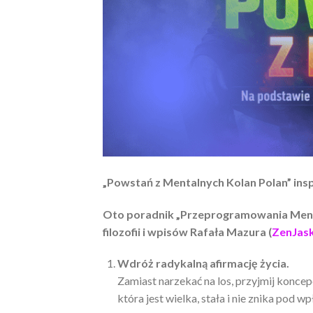
„Powstań z Mentalnych Kolan Polan” ins
Oto poradnik „Przeprogramowania Ment
filozofii i wpisów Rafała Mazura (
ZenJask
Wdróż radykalną afirmację życia.
Zamiast narzekać na los, przyjmij koncep
która jest wielka, stała i nie znika pod