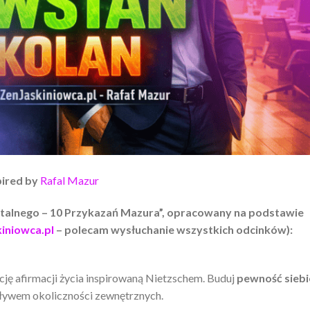
pired by
Rafal Mazur
alnego – 10 Przykazań Mazura”, opracowany na podstawie
iniowca.pl
– polecam wysłuchanie wszystkich odcinków):
cję afirmacji życia inspirowaną Nietzschem. Buduj
pewność siebi
 wpływem okoliczności zewnętrznych.