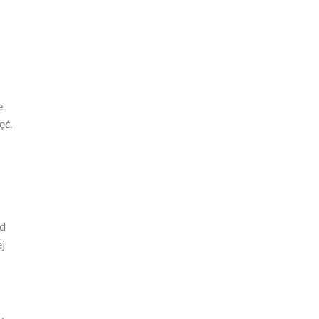
e
ęć.
od
j