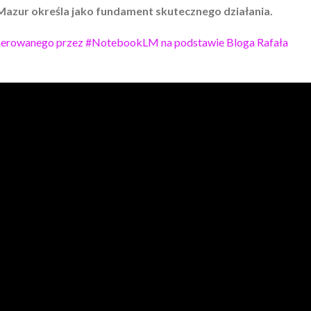
Mazur określa jako fundament skutecznego działania.
erowanego przez #NotebookLM na podstawie Bloga Rafała