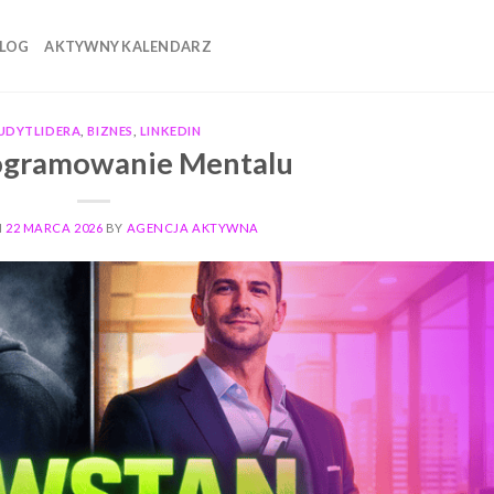
LOG
AKTYWNY KALENDARZ
UDYTLIDERA
,
BIZNES
,
LINKEDIN
ogramowanie Mentalu
N
22 MARCA 2026
BY
AGENCJA AKTYWNA