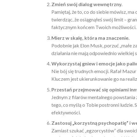
Zmień swój dialog wewnętrzny.
Pamiętaj, że to, co do siebie mówisz, m
twierdząc, że osiągnąłeś swój limit – gra
faktycznym końcem Twoich możliwości.
Mierz w skalę, która ma znaczenie.
Podobnie jak Elon Musk, porzuć „małe zad
działania nie mają odpowiednio wielkiej 
Wykorzystaj gniew i emocje jako pali
Nie bój się trudnych emocji. Rafał Mazu
Kluczem jest ukierunkowanie go na realiz
Przestań przejmować się opiniami inn
Jednym z filarów mentalnego powstania z
tego, co myślą o Tobie postronni ludzie.
efektywności.
Zastosuj „korzystną psychopatię” i w
Zamiast szukać „egzorcystów” dla swoi