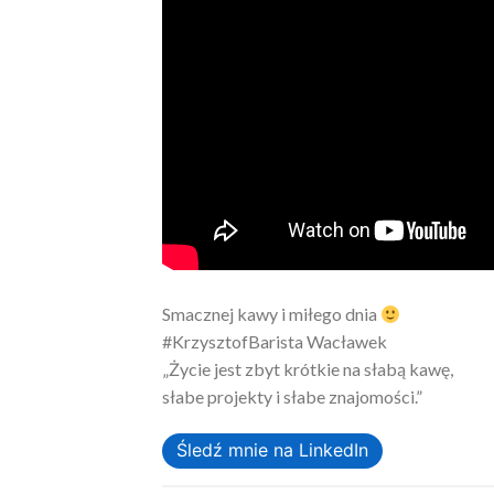
Smacznej kawy i miłego dnia
#KrzysztofBarista Wacławek
„Życie jest zbyt krótkie na słabą kawę,
słabe projekty i słabe znajomości.”
Śledź mnie na LinkedIn