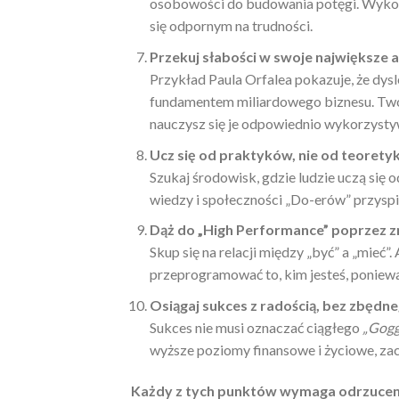
osobowości do budowania potęgi. Wykorzy
się odpornym na trudności.
Przekuj słabości w swoje największe a
Przykład Paula Orfalea pokazuje, że dys
fundamentem miliardowego biznesu. Twoj
nauczysz się je odpowiednio wykorzysty
Ucz się od praktyków, nie od teorety
Szukaj środowisk, gdzie ludzie uczą się o
wiedzy i społeczności „Do-erów” przysp
Dąż do „High Performance” poprzez z
Skup się na relacji między „być” a „mieć
przeprogramować to, kim jesteś, poniewa
Osiągaj sukces z radością, bez zbędne
Sukces nie musi oznaczać ciągłego
„Gogg
wyższe poziomy finansowe i życiowe, zac
Każdy z tych punktów wymaga odrzucenia 