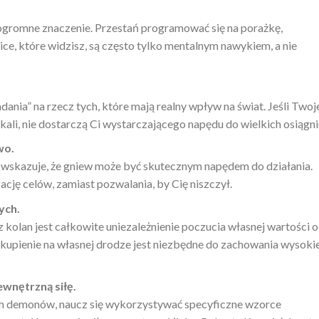
a ogromne znaczenie. Przestań programować się na porażkę,
nice, które widzisz, są często tylko mentalnym nawykiem, a nie
ania” na rzecz tych, które mają realny wpływ na świat. Jeśli Twoj
skali, nie dostarczą Ci wystarczającego napędu do wielkich osiągni
wo.
r wskazuje, że gniew może być skutecznym napędem do działania.
ację celów, zamiast pozwalania, by Cię niszczył.
ych.
 kolan jest całkowite uniezależnienie poczucia własnej wartości 
 Skupienie na własnej drodze jest niezbędne do zachowania wysokie
ewnętrzną siłę.
ch demonów, naucz się wykorzystywać specyficzne wzorce