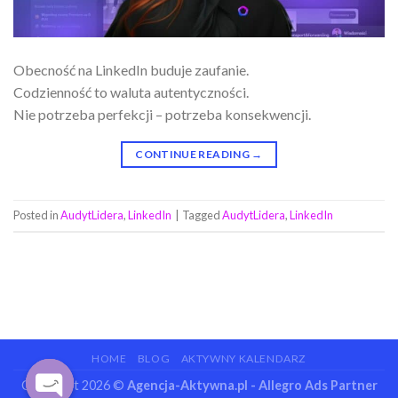
Obecność na LinkedIn buduje zaufanie.
Codzienność to waluta autentyczności.
Nie potrzeba perfekcji – potrzeba konsekwencji.
CONTINUE READING
→
Posted in
AudytLidera
,
LinkedIn
|
Tagged
AudytLidera
,
LinkedIn
HOME
BLOG
AKTYWNY KALENDARZ
Copyright 2026 ©
Agencja-Aktywna.pl - Allegro Ads Partner