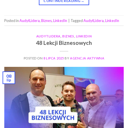
CONTINUE READING
→
Posted in
AudytLidera
,
Biznes
,
LinkedIn
|
Tagged
AudytLidera
,
LinkedIn
AUDYTLIDERA
,
BIZNES
,
LINKEDIN
48 Lekcji Biznesowych
POSTED ON
8 LIPCA 2025
BY
AGENCJA AKTYWNA
08
lip