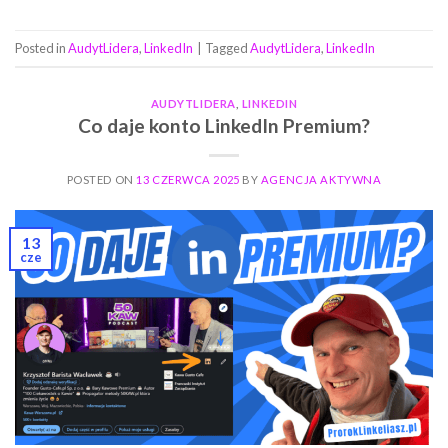
Posted in
AudytLidera
,
LinkedIn
|
Tagged
AudytLidera
,
LinkedIn
AUDYTLIDERA
,
LINKEDIN
Co daje konto LinkedIn Premium?
POSTED ON
13 CZERWCA 2025
BY
AGENCJA AKTYWNA
13
cze