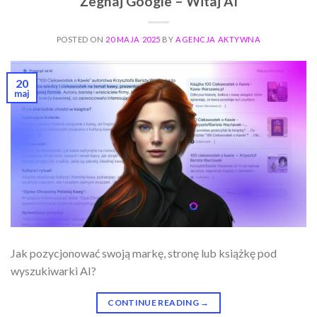
Żegnaj Google – Witaj AI
POSTED ON
20 MAJA 2025
BY
AGENCJA AKTYWNA
20
maj
Jak pozycjonować swoją markę, stronę lub książkę pod
wyszukiwarki AI?
CONTINUE READING
→