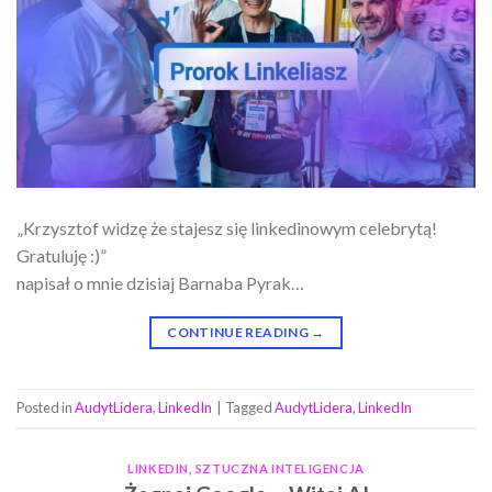
„Krzysztof widzę że stajesz się linkedinowym celebrytą!
Gratuluję :)”
napisał o mnie dzisiaj Barnaba Pyrak…
CONTINUE READING
→
Posted in
AudytLidera
,
LinkedIn
|
Tagged
AudytLidera
,
LinkedIn
LINKEDIN
,
SZTUCZNA INTELIGENCJA