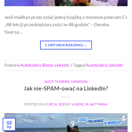
Jeśli miałbyś przeczytać jedną książkę o biznesie polecam Ci:
„48 lekcji przedsiębiorczości w 48 godzin” – Dereka
Siversa…
CONTINUE READING
→
Posted in
AudytLidera
,
Biznes
,
LinkedIn
|
Tagged
AudytLidera
,
LinkedIn
AUDYTLIDERA
,
LINKEDIN
Jak nie-SPAM-ować na LinkedIn?
POSTED ON
2 LIPCA 2025
BY
AGENCJA AKTYWNA
02
lip