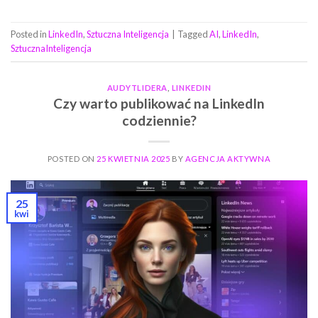
Posted in
LinkedIn
,
Sztuczna Inteligencja
|
Tagged
AI
,
LinkedIn
,
SztucznaInteligencja
AUDYTLIDERA
,
LINKEDIN
Czy warto publikować na LinkedIn
codziennie?
POSTED ON
25 KWIETNIA 2025
BY
AGENCJA AKTYWNA
25
kwi