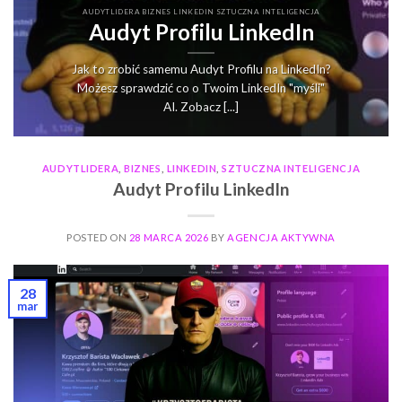
AUDYTLIDERA BIZNES LINKEDIN SZTUCZNA INTELIGENCJA
Audyt Profilu LinkedIn
Jak to zrobić samemu Audyt Profilu na LinkedIn?
Możesz sprawdzić co o Twoim LinkedIn "myśli"
AI. Zobacz [...]
AUDYTLIDERA
,
BIZNES
,
LINKEDIN
,
SZTUCZNA INTELIGENCJA
Audyt Profilu LinkedIn
POSTED ON
28 MARCA 2026
BY
AGENCJA AKTYWNA
28
mar