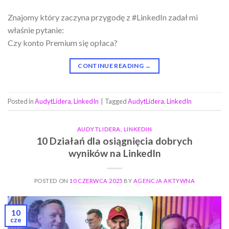
Znajomy który zaczyna przygodę z #LinkedIn zadał mi
właśnie pytanie:
Czy konto Premium się opłaca?
CONTINUE READING
→
Posted in
AudytLidera
,
LinkedIn
|
Tagged
AudytLidera
,
LinkedIn
AUDYTLIDERA
,
LINKEDIN
10 Działań dla osiągnięcia dobrych
wyników na LinkedIn
POSTED ON
10 CZERWCA 2025
BY
AGENCJA AKTYWNA
10
cze