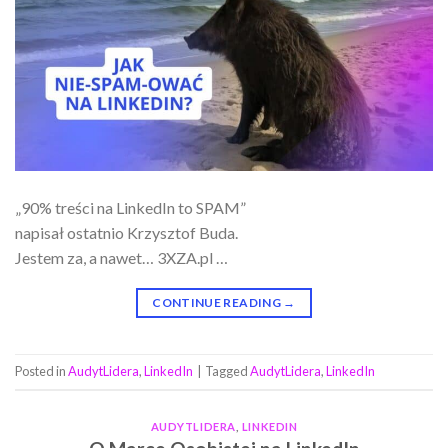
„90% treści na LinkedIn to SPAM”
napisał ostatnio Krzysztof Buda.
Jestem za, a nawet… 3XZA.pl …
CONTINUE READING
→
Posted in
AudytLidera
,
LinkedIn
|
Tagged
AudytLidera
,
LinkedIn
AUDYTLIDERA
,
LINKEDIN