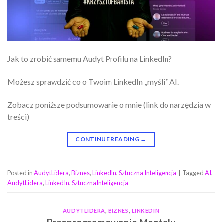
Jak to zrobić samemu Audyt Profilu na LinkedIn?
Możesz sprawdzić co o Twoim LinkedIn „myśli” AI.
Zobacz poniższe podsumowanie o mnie (link do narzędzia w
treści)
CONTINUE READING
→
Posted in
AudytLidera
,
Biznes
,
LinkedIn
,
Sztuczna Inteligencja
|
Tagged
AI
,
AudytLidera
,
LinkedIn
,
SztucznaInteligencja
AUDYTLIDERA
,
BIZNES
,
LINKEDIN
Przeprogramowanie Mentalu