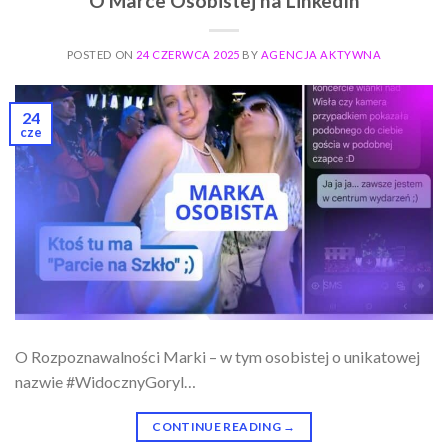
O Marce Osobistej na LinkedIn
POSTED ON
24 CZERWCA 2025
BY
AGENCJA AKTYWNA
24
cze
O Rozpoznawalności Marki – w tym osobistej o unikatowej
nazwie #WidocznyGoryl…
CONTINUE READING
→