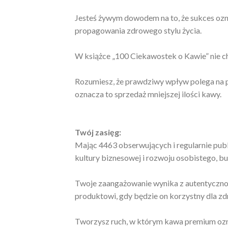
Jesteś żywym dowodem na to, że sukces ozna
propagowania zdrowego stylu życia.
W książce „100 Ciekawostek o Kawie” nie cho
Rozumiesz, że prawdziwy wpływ polega na p
oznacza to sprzedaż mniejszej ilości kawy.
Twój zasięg:
Mając 4463 obserwujących i regularnie publ
kultury biznesowej i rozwoju osobistego, b
Twoje zaangażowanie wynika z autentycznośc
produktowi, gdy będzie on korzystny dla zdr
Tworzysz ruch, w którym kawa premium oz