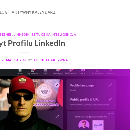
LOG
AKTYWNY KALENDARZ
BIZNES
,
LINKEDIN
,
SZTUCZNA INTELIGENCJA
t Profilu LinkedIn
N
28 MARCA 2026
BY
AGENCJA AKTYWNA