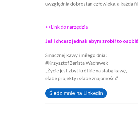
uwzględnia dobrostan człowieka, a każda f
>>Link do narzędzia
Jeśli chcesz jednak abym zrobił to oso
Smacznej kawy i miłego dnia!
#KrzysztofBarista Wacławek
„Życie jest zbyt krótkie na słabą kawę,
słabe projekty i słabe znajomości.”
Śledź mnie na LinkedIn