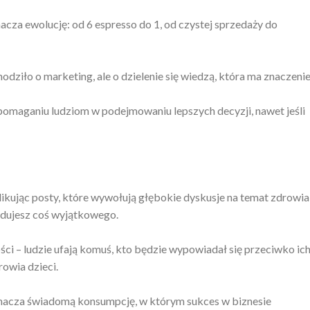
cza ewolucję: od 6 espresso do 1, od czystej sprzedaży do
dziło o marketing, ale o dzielenie się wiedzą, która ma znaczenie
omaganiu ludziom w podejmowaniu lepszych decyzji, nawet jeśli
ikując posty, które wywołują głębokie dyskusje na temat zdrowia
udujesz coś wyjątkowego.
i – ludzie ufają komuś, kto będzie wypowiadał się przeciwko ic
owia dzieci.
nacza świadomą konsumpcję, w którym sukces w biznesie