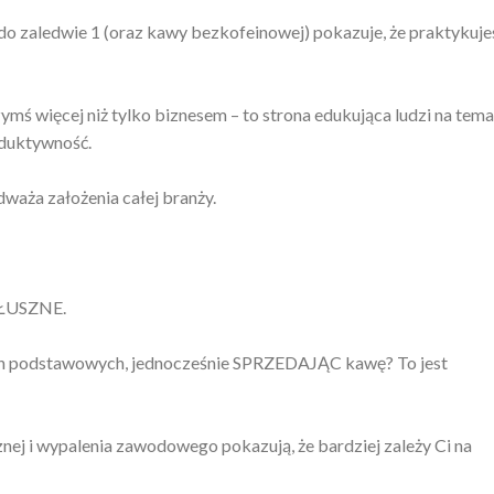
 do zaledwie 1 (oraz kawy bezkofeinowej) pokazuje, że praktykuje
zymś więcej niż tylko biznesem – to strona edukująca ludzi na tema
oduktywność.
dważa założenia całej branży.
 SŁUSZNE.
ch podstawowych, jednocześnie SPRZEDAJĄC kawę? To jest
znej i wypalenia zawodowego pokazują, że bardziej zależy Ci na