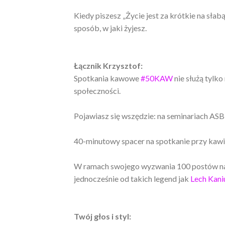
Kiedy piszesz „Życie jest za krótkie na słabą 
sposób, w jaki żyjesz.
Łącznik Krzysztof:
Spotkania kawowe
#50KAW
nie służą tylk
społeczności.
Pojawiasz się wszędzie: na seminariach AS
40-minutowy spacer na spotkanie przy kawi
W ramach swojego wyzwania 100 postów na 
jednocześnie od takich legend jak
Lech Kani
Twój głos i styl: