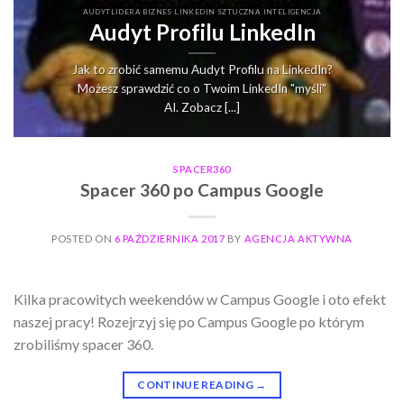
AUDYTLIDERA BIZNES LINKEDIN SZTUCZNA INTELIGENCJA
Audyt Profilu LinkedIn
Jak to zrobić samemu Audyt Profilu na LinkedIn?
Możesz sprawdzić co o Twoim LinkedIn "myśli"
AI. Zobacz [...]
SPACER360
Spacer 360 po Campus Google
POSTED ON
6 PAŹDZIERNIKA 2017
BY
AGENCJA AKTYWNA
Kilka pracowitych weekendów w Campus Google i oto efekt
naszej pracy! Rozejrzyj się po Campus Google po którym
zrobiliśmy spacer 360.
CONTINUE READING
→