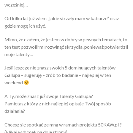
wcześniej…
Od kilku lat już wiem „jakie strzały mam w kaburze” oraz
gdzie mogę ich użyć.
Mimo, że czułem, że jestem w dobry w pewnych tematach, to
ten test pozwolił mi rozwinąć skrzydła, ponieważ potwierdził
moje talenty…
Jeśli jeszcze nie znasz swoich 5 dominujących talentów
Gallupa – sugeruję – zrób to badanie – najlepiej w ten
weekend
A Ty, może znasz już swoje Talenty Gallupa?
Pamiętasz który z nich najlepiej opisuje Twój sposób
działania?
Chcesz się spotkać ze mną w ramach projektu 50KAW.pl ?
(klikaj w dymek na dole strony)