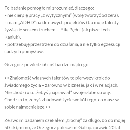
To badanie pomogło mi zrozumieć, dlaczego:
– nie cierpię pracy „z wytycznymi” (wolę tworzyć od zera),
– mam „ADHD” na tle nowych projektów (bo moje talenty
żywią się sensem i ruchem – „Siłą Pędu” jak pisze Lech
Kaniuk),
– potrzebuję przestrzeni do działania, a nie tylko egzekucji
cudzych pomysłów.
Grzegorz powiedział coś bardzo mądrego:
>>Znajomość własnych talentów to pierwszy krok do
świadomego życia – zarówno w biznesie, jak i w relacjach.
Nie chodzi o to, żebyś „naprawiał” swoje słabe strony.
Chodzi o to, żebyś zbudował życie wokół tego, co masz w
sobie najmocniejsze.<<
Ze swoim badaniem czekałem „trochę” za długo, bo do mojej
50-tki, mimo, że Grzegorz polecał mi Gallupa prawie 20 lat