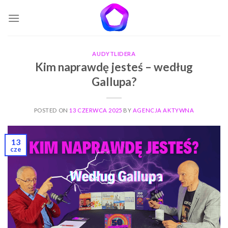
Skip
to
content
AUDYTLIDERA
Kim naprawdę jesteś – według
Gallupa?
POSTED ON
13 CZERWCA 2025
BY
AGENCJA AKTYWNA
13
cze