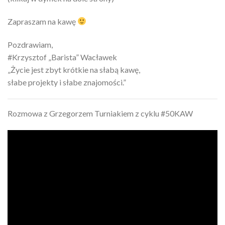
Zapraszam na kawę
Pozdrawiam,
#Krzysztof „Barista” Wacławek
„Życie jest zbyt krótkie na słabą kawę,
słabe projekty i słabe znajomości.”
Rozmowa z Grzegorzem Turniakiem z cyklu #50KAW