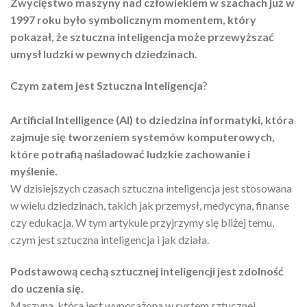
Zwycięstwo maszyny nad człowiekiem w szachach już w
1997 roku było symbolicznym momentem, który
pokazał, że sztuczna inteligencja może przewyższać
umysł ludzki w pewnych dziedzinach.
Czym zatem jest Sztuczna Inteligencja
?
Artificial Intelligence (AI) to dziedzina informatyki, która
zajmuje się tworzeniem systemów komputerowych,
które potrafią naśladować ludzkie zachowanie i
myślenie.
W dzisiejszych czasach sztuczna inteligencja jest stosowana
w wielu dziedzinach, takich jak przemysł, medycyna, finanse
czy edukacja. W tym artykule przyjrzymy się bliżej temu,
czym jest sztuczna inteligencja i jak działa.
Podstawową cechą sztucznej inteligencji jest zdolność
do uczenia się.
Maszyna, która jest wyposażona w system sztucznej