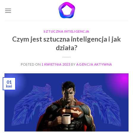
Skip
to
content
SZTUCZNA INTELIGENCJA
Czym jest sztuczna inteligencja i jak
działa?
POSTED ON
1 KWIETNIA 2023
BY
AGENCJA AKTYWNA
01
kwi