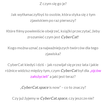
Z czym się go je?
Jak wytłumaczyłbyś to osobie, która styka się z tym
zjawiskiem po raz pierwszy?
Które filmy powinniście obejrzeć, książki przeczytać, żeby
zrozumieć czym jest
CyberCat
?
Kogo można uznać za najważniejszych twórców dla tego
zjawiska?
CyberCat kiedyś i dziś – jak rozwijał się przez lata i jakie
różnice widzisz między tym, czym
CyberCat
był dla
„ojców
założycieli”
a jaki jest teraz?
„
CyberCat.space
is now” – co to znaczy?
Czy już żyjemy w
CyberCat.space
,
czy jeszcze nie?